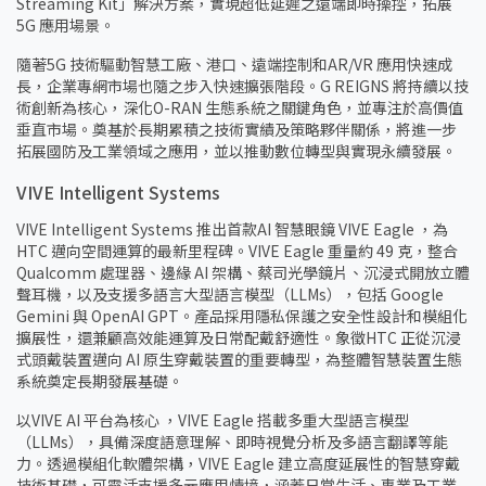
Streaming Kit」解決方案，實現超低延遲之遠端即時操控，拓展
5G 應用場景。
隨著5G 技術驅動智慧工廠、港口、遠端控制和AR/VR 應用快速成
長，企業專網市場也隨之步入快速擴張階段。G REIGNS 將持續以技
術創新為核心，深化O-RAN 生態系統之關鍵角色，並專注於高價值
垂直市場。奠基於長期累積之技術實績及策略夥伴關係，將進一步
拓展國防及工業領域之應用，並以推動數位轉型與實現永續發展。
VIVE Intelligent Systems
VIVE Intelligent Systems 推出首款AI 智慧眼鏡 VIVE Eagle ，為
HTC 邁向空間運算的最新里程碑。VIVE Eagle 重量約 49 克，整合
Qualcomm 處理器、邊緣 AI 架構、蔡司光學鏡片、沉浸式開放立體
聲耳機，以及支援多語言大型語言模型（LLMs），包括 Google
Gemini 與 OpenAI GPT。產品採用隱私保護之安全性設計和模組化
擴展性，還兼顧高效能運算及日常配戴舒適性。象徵HTC 正從沉浸
式頭戴裝置邁向 AI 原生穿戴裝置的重要轉型，為整體智慧裝置生態
系統奠定長期發展基礎。
以VIVE AI 平台為核心 ，VIVE Eagle 搭載多重大型語言模型
（LLMs），具備深度語意理解、即時視覺分析及多語言翻譯等能
力。透過模組化軟體架構，VIVE Eagle 建立高度延展性的智慧穿戴
技術基礎，可靈活支援多元應用情境，涵蓋日常生活、專業及工業