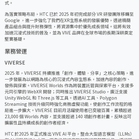
式。
為落實策略布局，HTC 已於 2025 年初完成部分 VR 研發團隊移轉至
Google ，進一步強化了我們在XR生態系統的發展優勢，透過精簡
產品組合與提升財務彈性，將資源集中於優先成長領域。這將有效
加速沉浸式技術的普及，並為 VIVE 品牌在全球市場的長期深耕奠定
堅實基礎。
業務營運
VIVERSE
2025 年，VIVERSE 持續推進「創作．體驗．分享」之核心策略，進
一步發展為以網路為核心的沉浸式內容生態系，加速內容的創作、
發佈與探索。VIVERSE Worlds 作為跨裝置託管與探索平台，支援多
元同引擎的 WebXR 開發；同時推出 VIVERSE Studio，廣泛支援
Unity WebGL 和 Three.js 等工具。透過AI 工具、Polygon
Streaming 技術升級同時強化商務虛擬功能，使創作工作流程的格
局進一步擴大。VIVERSE 目前月活躍使用者已突破百萬，累積超過
23,000 個 Worlds 內容，並支援超過 140 項創作者計畫，反映出可
擴展性且持續成長的創作者經濟。
HTC 於2025 年正式推出 VIVE AI 平台，整合大型語言模型（LLMs）