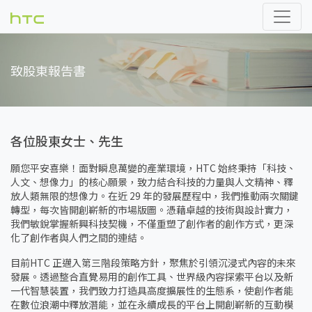
致股東報告書
各位股東女士、先生
願您平安喜樂！面對瞬息萬變的產業環境，HTC 始終秉持「科技、
人文、想像力」的核心願景，致力結合科技的力量與人文精神、釋
放人類無限的想像力。在近 29 年的發展歷程中，我們推動兩次關鍵
轉型，每次皆開創嶄新的市場版圖。憑藉卓越的技術與設計實力，
我們敏銳掌握新興科技契機，不僅重塑了創作者的創作方式，更深
化了創作者與人們之間的連結。
目前HTC 正邁入第三階段策略方針，聚焦於引領沉浸式內容的未來
發展。透過整合直覺易用的創作工具、世界級內容探索平台以及新
一代智慧裝置，我們致力打造具高度擴展性的生態系，使創作者能
在數位浪潮中釋放潛能，並在永續成長的平台上開創嶄新的互動模