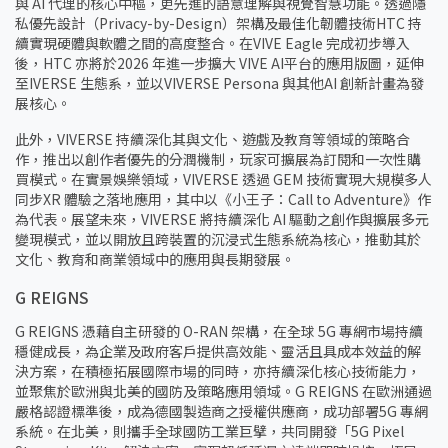
與 AI 代理的核心中樞，更先進的語意理解與視覺智慧功能。透過隱
私優先設計（Privacy-by-Design）架構及最佳化韌體技術HTC 持
續實現硬體與軟體之間的高度整合。在VIVE Eagle 完成初步導入
後，HTC 亦將於2026 年進一步擴大 VIVE AI平台的應用版圖，延伸
至IVERSE 生態系，並以VIVERSE Persona 與其他AI 創新計畫為發
展核心。
此外，VIVERSE 持續深化其與文化、遊戲及教育等領域的策略合
作，推出以創作者優先的分潤機制，玩家可擴展為訂閱和一次性購
買模式。在實景娛樂領域，VIVERSE 透過 GEM 技術實現大規模多人
同步XR 體驗之落地應用，其中以《小王子：Call to Adventure》作
為代表。展望未來，VIVERSE 將持續深化 AI 驅動之創作與擴展多元
變現模式，並以開放且跨裝置的沉浸式生態系統為核心，推動其於
文化、教育和商業領域中的應用與長期發展。
G REIGNS
G REIGNS 憑藉自主研發的 O-RAN 架構，在全球 5G 專網市場持續
穩健成長，為企業及政府客戶提供高效能、靈活且具成本效益的解
決方案，在積極拓展國際市場的同時，亦持續深化核心技術能力，
並聚焦於歐洲與北美的國防及策略應用領域。G REIGNS 在歐洲通過
嚴格認證標準後，成為德國製造商之授權供應商，成功部署5G 專網
系統。在北美，則攜手全球國防工業巨擘，共同開發「5G Pixel