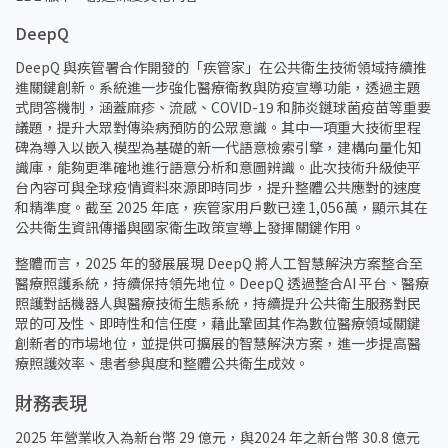
DeepQ
DeepQ 與疾管署合作開發的「疾管家」在公共衛生技術領域持續推
進關鍵創新。系統進一步強化醫療衛教與防疫宣導功能，透過主題
式問答機制，涵蓋麻疹、流感、COVID-19 和肺炎鏈球菌疫苗等重要
議題，提升大眾對傳染病預防的公眾意識。其中一項重大技術里程
碑為導入以嵌入模型為基礎的新一代語意檢索引擎，建構向量化知
識庫，能夠更準確地進行語意分析和意圖辨識。此次技術升級使平
台內容可與全球疫情資料來源即時同步，提升整體公共應對的速度
和精準度。截至 2025 年底，疾管家用戶數已達 1,056萬，顯示其在
公共衛生資訊傳播與國家衛生政策宣導上發揮關鍵作用。
整體而言，2025 年的發展展現 DeepQ 將人工智慧解決方案整合至
醫療照護系統，持續保持領先地位。DeepQ 透過整合AI 平台、醫療
照護對話機器人與醫療技術生態系統，持續提升公共衛生服務對民
眾的可及性、即時性和信任度，藉此鞏固其作為數位醫療領域關鍵
創新者的市場地位，並提供可擴展的智慧解決方案，進一步提高醫
療照護效率、患者參與度和整體公共衛生成效。
財務表現
2025 年營業收入為新台幣 29 億元，與2024 年之新台幣 30.8 億元