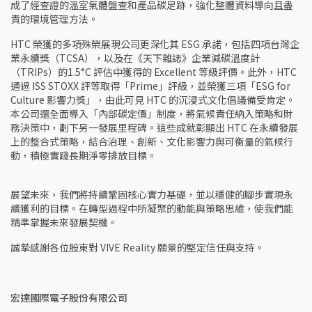
成了經查證的溫室氣體盤查和產品碳足跡，強化整體資料導向且盡
責的環境管理方法。
HTC 榮獲的多項殊榮展現公司更深化其 ESG 承諾，包括四項台灣企
業永續獎（TCSA），以及在《天下雜誌》企業減碳溫度計
（TRIPs）的1.5°C 評估中獲得的 Excellent 等級評價。此外，HTC
通過 ISS STOXX 評等取得「Prime」評級，並榮獲三項「ESG for
Culture 影響力獎」，由此可見 HTC 的沉浸式文化倡議備受肯定。
本公司還全面導入「內部碳定價」制度，將氣候責任納入策略和財
務決策中，劃下另一發展里程碑。這些成就彰顯出 HTC 在永續發展
上的整合式策略，結合治理、創新、文化影響力與可衡量的氣候行
動，積極實踐長期淨零排放目標。
展望未來，我們將持續鞏固核心實力基礎，並以穩健的腳步實現永
續獲利的目標。在轉型過程中所凝聚的動能與策略思維，使我們能
精準掌握未來發展契機。
誠摯感謝各位股東對 VIVE Reality 願景的堅定信任與支持。
宏達國際電子股份有限公司