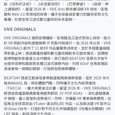
如
《消失的法老》
、
《永恆聖母院》
、
《巴黎舞會》
、
《高第：神
之建築師》
。展望 2026 年，VIVE Arts 將持續深耕 XR 技術、區塊
鏈和 Web 3.0 等領域的探索，攜手全球最具影響力的藝術家和文化
機構，形塑全球沉浸式數位藝術的未來面貌。
VIVE ORIGINALS
VIVE ORIGINALS 運用容積攝影、區塊鏈及沉浸式等核心技術，致力
於 XR 原創內容和虛擬娛樂 IP 的製作與發行。自 2016 年以來，VIVE
ORIGINALS 創作了 11 部XR 作品屢獲獎項肯定，並於多個重量級國
際影展上映；透過廣播授權和數位藝術開創多元營收模式，並積極
與博物館和影展建立合作關係。其打造的 BEATDAY 音樂元宇宙平
台提供音樂和戲劇等各種沉浸式娛樂內容，利用 6DoF 全角度捕捉
表演者每一個精彩瞬間，打造新型態娛樂體驗。
BEATDAY 透過互動演唱會帶動虛擬偶像娛樂發展，並於 2025 年升
級為WebGL 版，降低體驗門檻，同時攜手文化內容策進院
（TAICCA），擴大商業演出計畫。展望 2026 年，VIVE ORIGINALS
將透過首檔虛擬偶像電視選秀節目《V-POP ASIA》，深化虛擬偶像
IP 開發、藝人管理和音樂發行。同時，亦擴展 VR 實景娛樂應用，包
括推出全球首部由 VTuber 演出的LBE 作品，以及與法國 VR 製作公
司 Atlas V合作，打造針對不同文化市場調整的《咕嚕米的眼睛》VR
LBE 版本，創造深度文化內容。