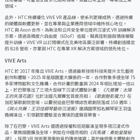
領域。
此外，HTC 持續優化 VIVE VR 產品線，使系列更臻成熟，透過持續
的硬體與軟體更新，並在專業與企業應用領域中維持核心地位。
HTC 與 Axon 合作，為執法和公共安全單位提供沉浸式 VR 訓練解決
方案，透過高精度六自由度（6DoF）追蹤、擬真控制器與情境模擬
提升訓練。VIVE VR 以訂閱模式在北美地區廣泛部署，持續創造穩定
的 B2B 營收，亦鞏固 HTC 在專業 XR 解決方案領域的領先地位。
VIVE Arts
HTC 於 2017 年推出 VIVE Arts，透過最新技術科技來提升文化藝術
創作和體驗。2025 年是版圖重大擴張的一年，合作對象多達全球 75
多家博物館和文化機構，合作計畫的數量與 2024 年相比增加一倍以
上，於巴黎推出了三項大型線下沉浸式體驗計畫：
《凡爾賽：太陽
王的失落花園》
位於法國凡爾賽宮首度亮相；
《歌劇魅影魔力》
在
加尼葉歌劇院登場，以慶祝這座巴黎標誌性歌劇院落成 150 週年；
《與火共舞：王羽佳鋼琴藝術沉浸展》
邀請國際知名鋼琴家王羽佳
擔綱演出，引領觀眾體驗混合實境的虛擬音樂會。
除了在巴黎，VIVE Arts 還透過授權和巡迴展演呈現多項沉浸式作
品，業務版圖擴及全球。例如在中國亮相的
《兵馬俑：秦始皇陵秘
境》
，採用 VR 技術重現秦始皇的傳奇陵寢；其他幾個重大體驗創作