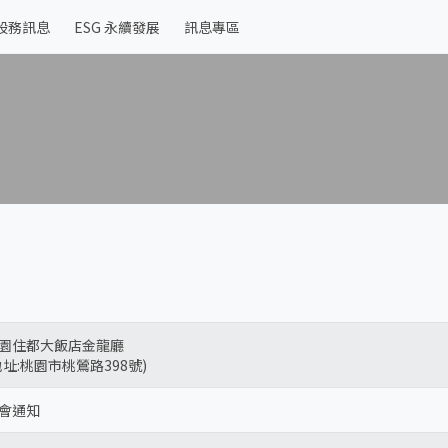
股務訊息
ESG 永續發展
訊息專區
園住都大飯店金龍廳
地址:桃園市桃鶯路398號)
會通知