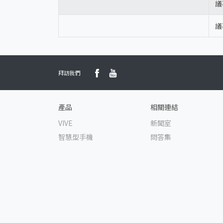
議
議
拜訪我們
產品
相關連結
VIVE
新聞室
智慧型手機
問答集